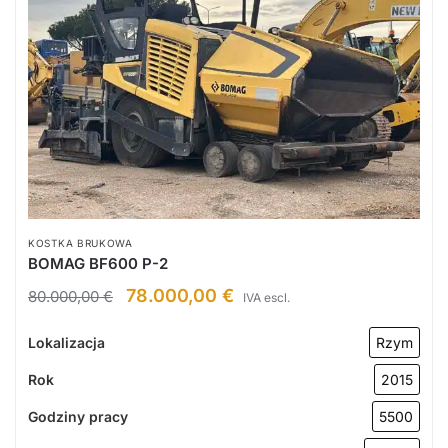
KOSTKA BRUKOWA
BOMAG BF600 P-2
78.000,00
€
80.000,00
€
IVA escl.
Lokalizacja
Rzym
Rok
2015
Godziny pracy
5500