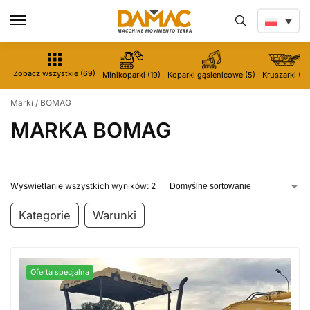
Zobacz wszystkie (69)
Minikoparki (19)
Koparki gąsienicowe (5)
Kruszarki (5)
Marki
/
BOMAG
MARKA BOMAG
Wyświetlanie wszystkich wyników: 2
Kategorie
Warunki
Oferta specjalna