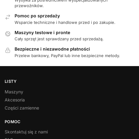
Wysyłka za pośrednictwem wyspecjalizowanych
przewoźników.
Pomoc po sprzedaży
Wsparcie techniczne i handlowe przed i po zakupie.
Maszyny testowe i pronte
Cały sprzęt jest sprawdzany przed sprzedażą.
Bezpieczne i niezawodne płatności
Przelew bankowy, PayPal lub inne bezpieczne metody.
LISTY
Maszyny
Akcesoria
Części zamienne
POMOC
Skontaktuj się z nami