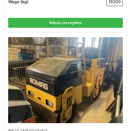
Waga (kg)
19300
Więcej szczegółów
WALCE ZAGĘSZCZAJĄCE