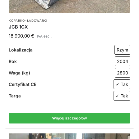
KOPARKO-ŁADOWARKI
JCB 1CX
18.900,00
€
IVA escl.
Lokalizacja
Rzym
Rok
2004
Waga (kg)
2800
Certyfikat CE
✓ Tak
Targa
✓ Tak
Więcej szczegółów