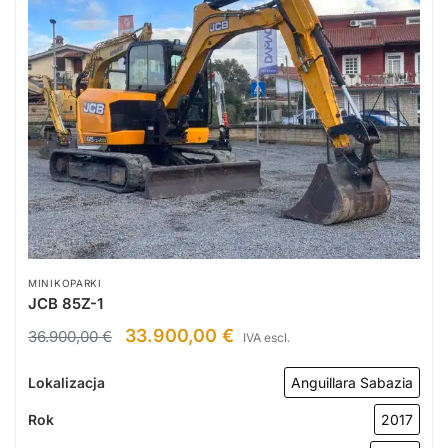
MINIKOPARKI
JCB 85Z-1
33.900,00
€
36.900,00
€
IVA escl.
Lokalizacja
Anguillara Sabazia
Rok
2017