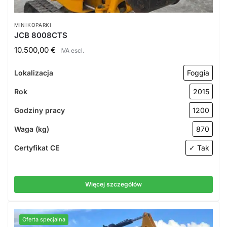
MINIKOPARKI
JCB 8008CTS
10.500,00
€
IVA escl.
Lokalizacja
Foggia
Rok
2015
Godziny pracy
1200
Waga (kg)
870
Certyfikat CE
✓ Tak
Więcej szczegółów
Oferta specjalna