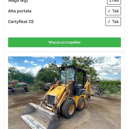
Waga (kg)
2746
Alta portata
✓ Tak
Certyfikat CE
✓ Tak
Więcej szczegółów