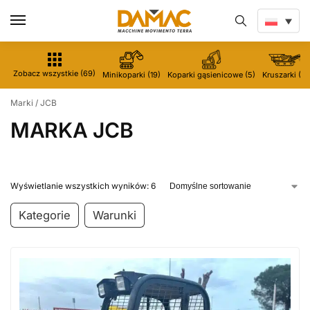
Zobacz wszystkie (69)
Minikoparki (19)
Koparki gąsienicowe (5)
Kruszarki (5)
Marki
/
JCB
MARKA JCB
Wyświetlanie wszystkich wyników: 6
Kategorie
Warunki