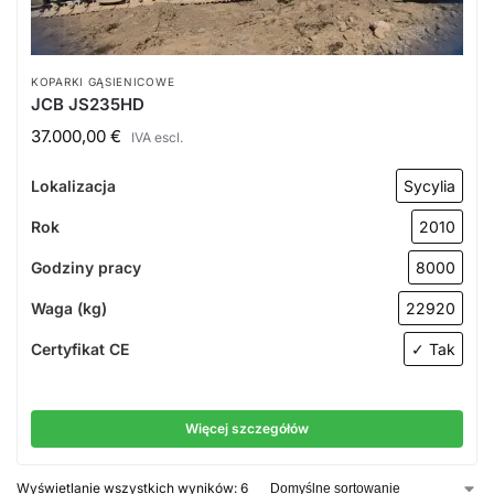
KOPARKI GĄSIENICOWE
JCB JS235HD
37.000,00
€
IVA escl.
Lokalizacja
Sycylia
Rok
2010
Godziny pracy
8000
Waga (kg)
22920
Certyfikat CE
✓ Tak
Więcej szczegółów
Wyświetlanie wszystkich wyników: 6