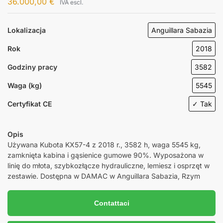
36.000,00
€
IVA escl.
Lokalizacja
Anguillara Sabazia
Rok
2018
Godziny pracy
3582
Waga (kg)
5545
Certyfikat CE
✓ Tak
Opis
Używana Kubota KX57-4 z 2018 r., 3582 h, waga 5545 kg,
zamknięta kabina i gąsienice gumowe 90%. Wyposażona w
linię do młota, szybkozłącze hydrauliczne, lemiesz i osprzęt w
zestawie. Dostępna w DAMAC w Anguillara Sabazia, Rzym
Contattaci