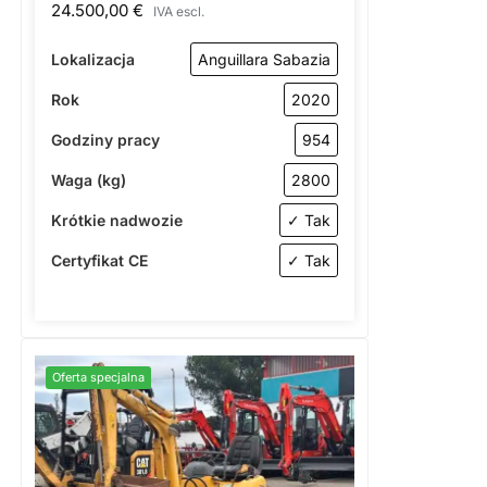
24.500,00
€
IVA escl.
Lokalizacja
Anguillara Sabazia
Rok
2020
Godziny pracy
954
Waga (kg)
2800
Krótkie nadwozie
✓ Tak
Certyfikat CE
✓ Tak
Oferta specjalna