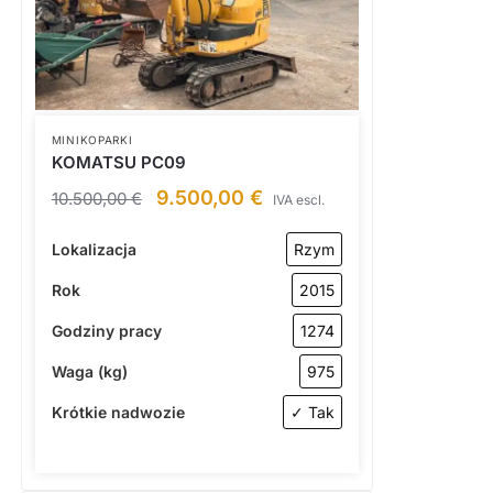
MINIKOPARKI
KOMATSU PC09
9.500,00
€
10.500,00
€
IVA escl.
Lokalizacja
Rzym
Rok
2015
Godziny pracy
1274
Waga (kg)
975
Krótkie nadwozie
✓ Tak