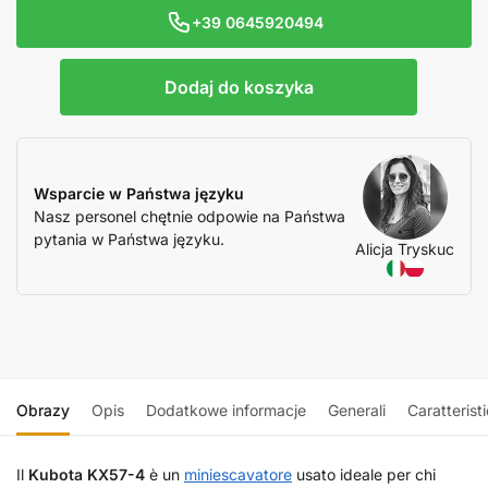
+39 0645920494
Dodaj do koszyka
Wsparcie w Państwa języku
Nasz personel chętnie odpowie na Państwa
pytania w Państwa języku.
Alicja Tryskuc
Obrazy
Opis
Dodatkowe informacje
Generali
Caratterist
Il
Kubota KX57-4
è un
miniescavatore
usato ideale per chi