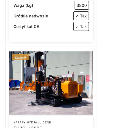
Waga (kg)
3800
Krótkie nadwozie
✓ Tak
Certyfikat CE
✓ Tak
Zamów
KAFARY HYDRAULICZNE