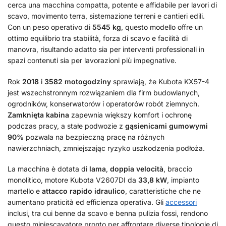
cerca una macchina compatta, potente e affidabile per lavori di
scavo, movimento terra, sistemazione terreni e cantieri edili.
Con un peso operativo di
5545 kg
, questo modello offre un
ottimo equilibrio tra stabilità, forza di scavo e facilità di
manovra, risultando adatto sia per interventi professionali in
spazi contenuti sia per lavorazioni più impegnative.
Rok
2018
i
3582 motogodziny
sprawiają, że Kubota KX57-4
jest wszechstronnym rozwiązaniem dla firm budowlanych,
ogrodników, konserwatorów i operatorów robót ziemnych.
Zamknięta kabina
zapewnia większy komfort i ochronę
podczas pracy, a stałe podwozie z
gąsienicami gumowymi
90%
pozwala na bezpieczną pracę na różnych
nawierzchniach, zmniejszając ryzyko uszkodzenia podłoża.
La macchina è dotata di
lama
,
doppia velocità
, braccio
monolitico, motore Kubota V2607DI da
33,8 kW
, impianto
martello e
attacco rapido idraulico
, caratteristiche che ne
aumentano praticità ed efficienza operativa. Gli
accessori
inclusi, tra cui benne da scavo e benna pulizia fossi, rendono
questo miniescavatore pronto per affrontare diverse tipologie di