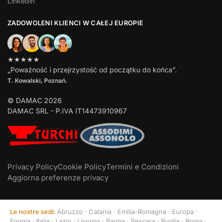
Linkedin
ZADOWOLENI KLIENCI W CAŁEJ EUROPIE
★★★★★
„Poważność i przejrzystość od początku do końca”.
T. Kowalski, Poznań.
© DAMAC 2026
DAMAC SRL - P.IVA IT14473910967
Privacy Policy
Cookie Policy
Termini e Condizioni
Aggiorna preferenze privacy
Le nostre sedi:
Abruzzo
·
Catania
·
Emilia-Romagna
·
Europa
·
Foggia
·
Italia
·
Lazio
·
Livorno
·
Parma
·
Pescara
·
Puglia
·
Roma
·