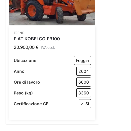
TERNE
FIAT KOBELCO FB100
20.900,00
€
IVA escl.
Ubicazione
Foggia
Anno
2004
Ore di lavoro
6000
Peso (kg)
8360
Certificazione CE
✓ Sì