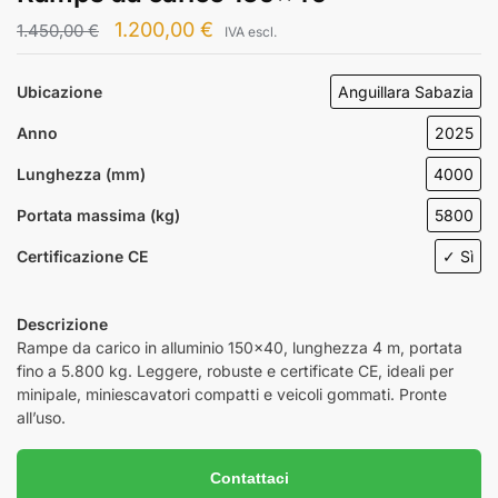
1.200,00
€
1.450,00
€
IVA escl.
Ubicazione
Anguillara Sabazia
Anno
2025
Lunghezza (mm)
4000
Portata massima (kg)
5800
Certificazione CE
✓ Sì
Descrizione
Rampe da carico in alluminio 150×40, lunghezza 4 m, portata
fino a 5.800 kg. Leggere, robuste e certificate CE, ideali per
minipale, miniescavatori compatti e veicoli gommati. Pronte
all’uso.
Contattaci