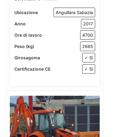
Ubicazione
Anguillara Sabazia
Anno
2017
Ore di lavoro
4700
Peso (kg)
2665
Girosagoma
✓ Sì
Certificazione CE
✓ Sì