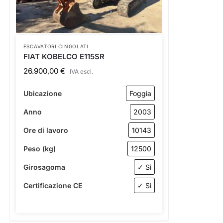
ESCAVATORI CINGOLATI
FIAT KOBELCO E115SR
26.900,00
€
IVA escl.
Ubicazione
Foggia
Anno
2003
Ore di lavoro
10143
Peso (kg)
12500
Girosagoma
✓ Sì
Certificazione CE
✓ Sì