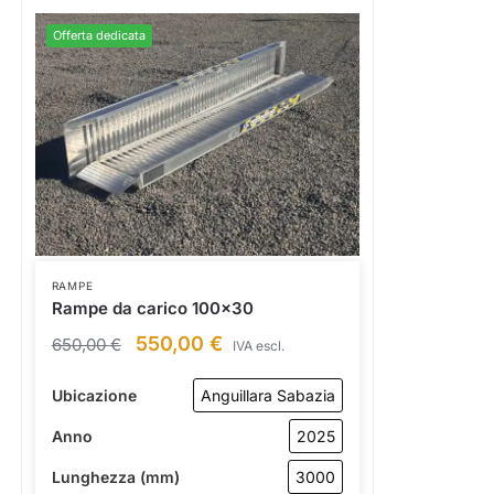
Offerta dedicata
RAMPE
Rampe da carico 100×30
550,00
€
650,00
€
IVA escl.
Ubicazione
Anguillara Sabazia
Anno
2025
Lunghezza (mm)
3000