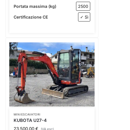
Portata massima (kg)
2500
Certificazione CE
✓ Sì
MINIESCAVATORI
KUBOTA U27-4
23.500,00
€
IVA escl.