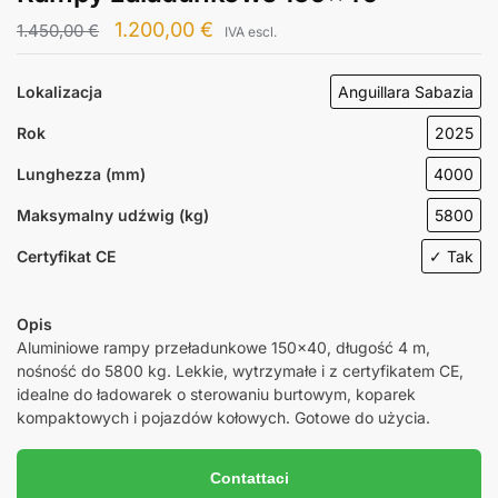
1.200,00
€
1.450,00
€
IVA escl.
Lokalizacja
Anguillara Sabazia
Rok
2025
Lunghezza (mm)
4000
Maksymalny udźwig (kg)
5800
Certyfikat CE
✓ Tak
Opis
Aluminiowe rampy przeładunkowe 150×40, długość 4 m,
nośność do 5800 kg. Lekkie, wytrzymałe i z certyfikatem CE,
idealne do ładowarek o sterowaniu burtowym, koparek
kompaktowych i pojazdów kołowych. Gotowe do użycia.
Contattaci