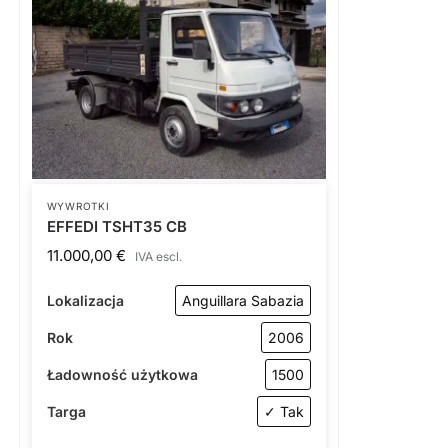
WYWROTKI
EFFEDI TSHT35 CB
11.000,00
€
IVA escl.
Lokalizacja
Anguillara Sabazia
Rok
2006
Ładowność użytkowa
1500
Targa
✓ Tak