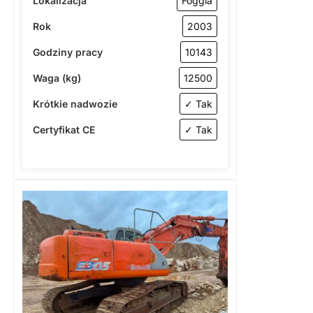
Lokalizacja
Foggia
Rok
2003
Godziny pracy
10143
Waga (kg)
12500
Krótkie nadwozie
✓ Tak
Certyfikat CE
✓ Tak