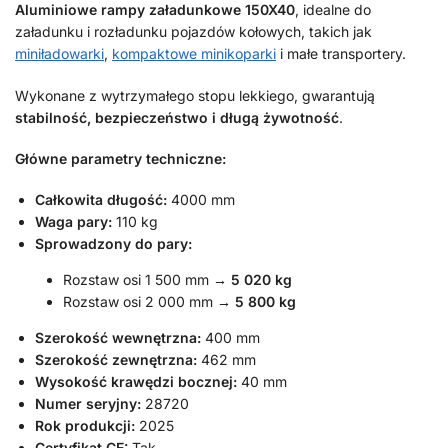
Aluminiowe rampy załadunkowe 150X40
, idealne do
załadunku i rozładunku pojazdów kołowych, takich jak
miniładowarki
,
kompaktowe minikoparki
i małe transportery.
Wykonane z wytrzymałego stopu lekkiego, gwarantują
stabilność, bezpieczeństwo i długą żywotność
.
Główne parametry techniczne:
Całkowita długość:
4000 mm
Waga pary:
110 kg
Sprowadzony do pary:
Rozstaw osi 1 500 mm →
5 020 kg
Rozstaw osi 2 000 mm →
5 800 kg
Szerokość wewnętrzna:
400 mm
Szerokość zewnętrzna:
462 mm
Wysokość krawędzi bocznej:
40 mm
Numer seryjny:
28720
Rok produkcji:
2025
Certyfikat CE:
Tak