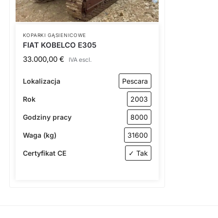
KOPARKI GĄSIENICOWE
FIAT KOBELCO E305
33.000,00
€
IVA escl.
Lokalizacja
Pescara
Rok
2003
Godziny pracy
8000
Waga (kg)
31600
Certyfikat CE
✓ Tak