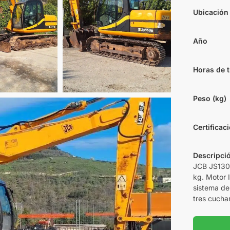
Ubicación
Año
Horas de t
Peso (kg)
Certificac
Descripci
JCB JS130 
kg. Motor 
sistema de 
tres cuchar