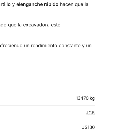
tillo
y el
enganche rápido
hacen que la
ndo que la excavadora esté
ofreciendo un rendimiento constante y un
13470 kg
JCB
JS130