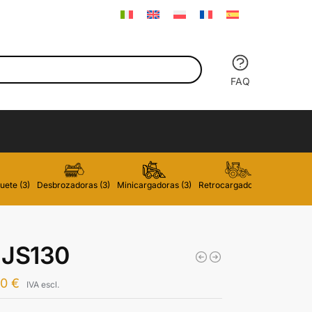
FAQ
uete (3)
Desbrozadoras (3)
Minicargadoras (3)
Retrocargadoras (3)
Carreti
 JS130
00
€
IVA escl.