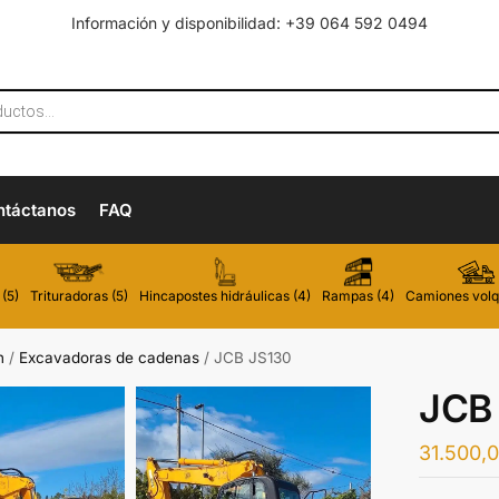
Información y disponibilidad: +39 064 592 0494
ntáctanos
FAQ
(5)
Trituradoras (5)
Hincapostes hidráulicas (4)
Rampas (4)
Camiones volq
n
/
Excavadoras de cadenas
/
JCB JS130
JCB
31.500,