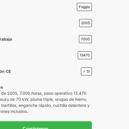
Foggia
2005
rabajo
7000
13470
ión CE
✓ Sí
ón
de 2005, 7.000 horas, peso operativo 13.470
Isuzu de 70 kW, pluma triple, orugas de hierro,
martillos, enganche rápido, cuchilla delantera y
ones incluidos.
Contáctenos