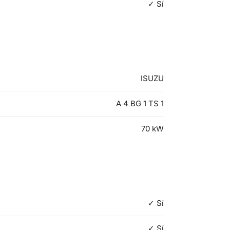
✓ Sí
ISUZU
A 4 BG 1 TS 1
70
kW
✓ Sí
✓ Sí