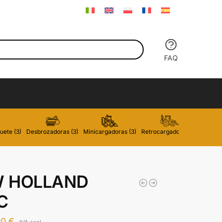
FAQ
uete (3)
Desbrozadoras (3)
Minicargadoras (3)
Retrocargadoras (3)
Carreti
 HOLLAND
C
00
€