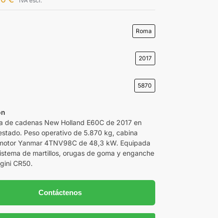
IVA escl.
Roma
2017
5870
ón
a de cadenas New Holland E60C de 2017 en
estado. Peso operativo de 5.870 kg, cabina
 motor Yanmar 4TNV98C de 48,3 kW. Equipada
sistema de martillos, orugas de goma y enganche
gini CR50.
Contáctenos