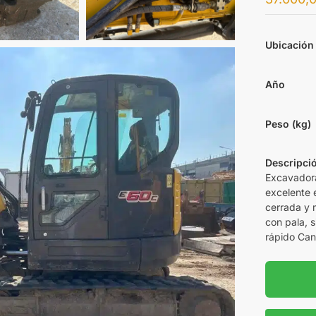
Ubicación
Año
Peso (kg)
Descripci
Excavador
excelente 
cerrada y
con pala, 
rápido Can