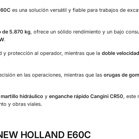
E60C
es una solución versátil y fiable para trabajos de exc
o de 5.870 kg
, ofrece un sólido rendimiento y un bajo con
kW
.
y protección al operador, mientras que la
doble velocida
ecisión en las operaciones, mientras que las
orugas de gom
martillo hidráulico
y
enganche rápido Cangini CR50
, este
to y obras viales.
al NEW HOLLAND E60C