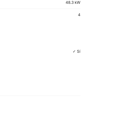
48.3
kW
4
✓ Sí
Acoplamiento rápido Cangini CR50