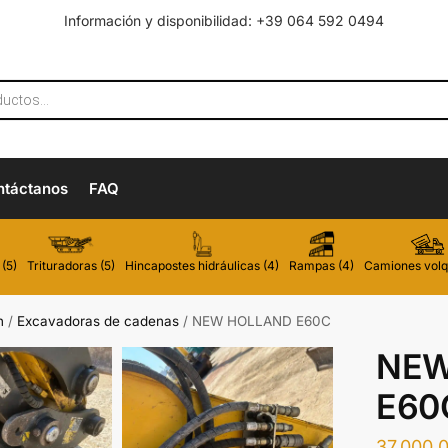
Información y disponibilidad: +39 064 592 0494
ntáctanos
FAQ
(5)
Trituradoras (5)
Hincapostes hidráulicas (4)
Rampas (4)
Camiones volq
n
/
Excavadoras de cadenas
/
NEW HOLLAND E60C
NEW
E60
37.000,