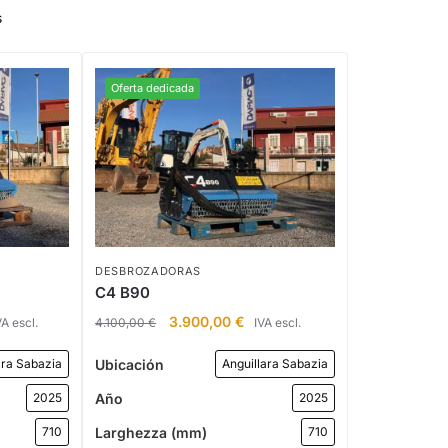
s
Oferta dedicada
DESBROZADORAS
C4 B90
3.900,00
€
VA escl.
4.100,00
€
IVA escl.
Ubicación
ara Sabazia
Anguillara Sabazia
Año
2025
2025
Larghezza (mm)
710
710