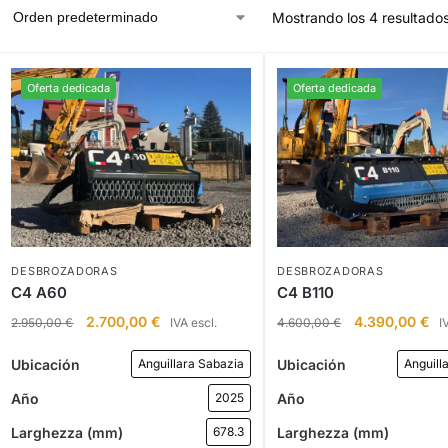
Mostrando los 4 resultado
Oferta dedicada
Oferta dedicada
DESBROZADORAS
DESBROZADORAS
C4 A60
C4 B110
2.700,00
€
4.390,00
€
2.950,00
€
IVA escl.
4.600,00
€
I
Ubicación
Ubicación
Anguillara Sabazia
Anguill
Año
Año
2025
Larghezza (mm)
Larghezza (mm)
678.3