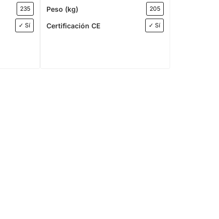
Peso (kg)
235
205
Certificación CE
✓ Sí
✓ Sí