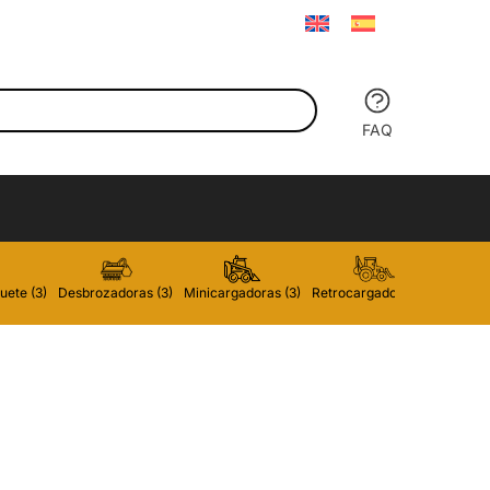
FAQ
uete (3)
Desbrozadoras (3)
Minicargadoras (3)
Retrocargadoras (3)
Carreti