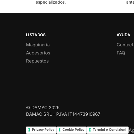
especializados.
ant
LISTADOS
AYUDA
Maquinaria
Contact
Accesorios
FAQ
Repuestos
© DAMAC 2026
DAMAC SRL - P.IVA IT14473910967
Ag
Privacy Policy
Cookie Policy
Termini e Condizioni