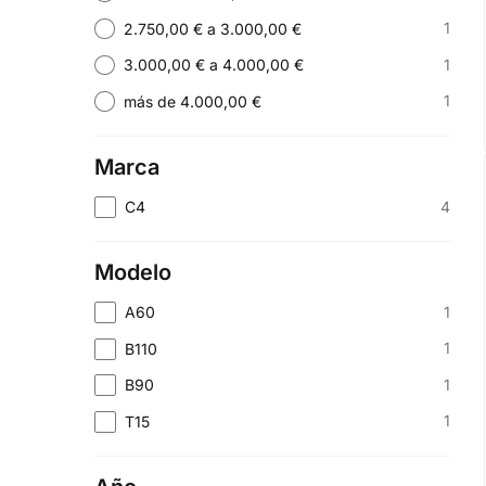
1
2.750,00 € a 3.000,00 €
1
3.000,00 € a 4.000,00 €
1
más de 4.000,00 €
Marca
4
C4
Modelo
1
A60
1
B110
1
B90
1
T15