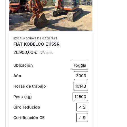
EXCAVADORAS DE CADENAS
FIAT KOBELCO E115SR
26.900,00
€
IVA escl.
Ubicación
Foggia
Año
2003
Horas de trabajo
10143
Peso (kg)
12500
Giro reducido
✓ Sí
Certificación CE
✓ Sí