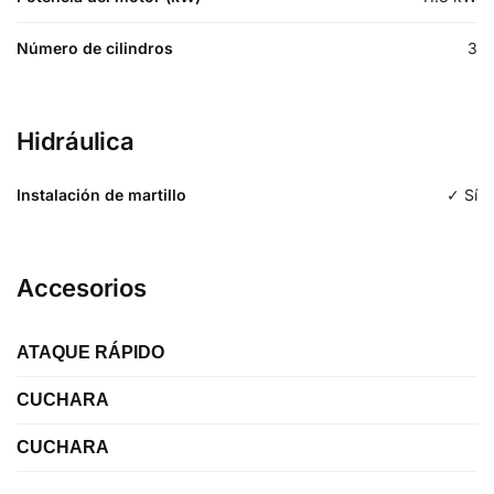
Número de cilindros
3
Hidráulica
Instalación de martillo
✓ Sí
Accesorios
ATAQUE RÁPIDO
CUCHARA
Etiqueta
Ataque rápido
CUCHARA
Etiqueta
1 cazo de excavación
Marca