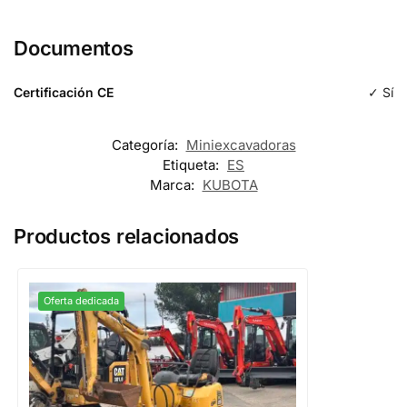
Etiqueta
Cangini
1 cazo de excavación
Longitud
Documentos
Modelo
Longitud
Tipología
CR
Certificación CE
✓ Sí
de excavación
Tipología
de excavación
Categoría:
Miniexcavadoras
Etiqueta:
ES
Marca:
KUBOTA
Productos relacionados
Oferta dedicada