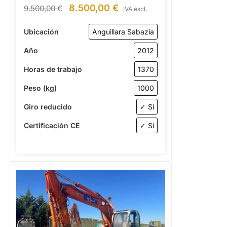
8.500,00
€
9.500,00
€
IVA escl.
Ubicación
Anguillara Sabazia
Año
2012
Horas de trabajo
1370
Peso (kg)
1000
Giro reducido
✓ Sí
Certificación CE
✓ Sí