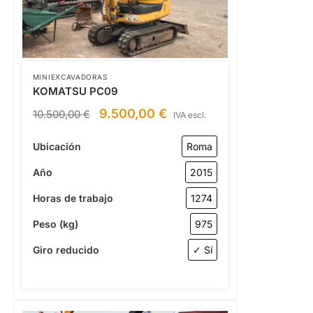
MINIEXCAVADORAS
KOMATSU PC09
9.500,00
€
10.500,00
€
IVA escl.
Ubicación
Roma
Año
2015
Horas de trabajo
1274
Peso (kg)
975
Giro reducido
✓ Sí