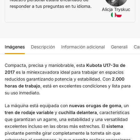
responder a tus preguntas en tu idioma.
Alicja Tryskuc
Imágenes
Descripción
Información adicional
Generali
Car
Compacta, precisa y maniobrable, esta
Kubota U17-3α de
2017
es la miniexcavadora ideal para trabajar en espacios
reducidos garantizando potencia y estabilidad. Con
2.000
horas de trabajo
, está en excelentes condiciones y lista para
su uso inmediato.
La máquina está equipada con
nuevas orugas de goma
, un
tren de rodaje variable
y
cuchilla delantera
, características
que garantizan un agarre, una estabilidad y una versatilidad
excelentes incluso en las obras más estrechas. El
sistema
pivotante permite girar completamente la torreta sin que
sobresalga el contrapeso, lo que permite realizar operaciones