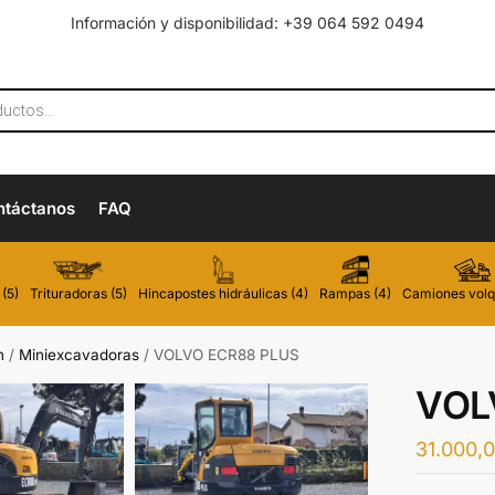
Información y disponibilidad: +39 064 592 0494
ntáctanos
FAQ
(5)
Trituradoras (5)
Hincapostes hidráulicas (4)
Rampas (4)
Camiones volq
n
/
Miniexcavadoras
/
VOLVO ECR88 PLUS
VOL
31.000,