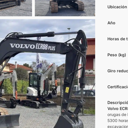
Ubicación
Año
Horas de t
Peso (kg)
Giro redu
Certificac
Descripci
Volvo ECR
orugas de h
5300 horas
excavacion