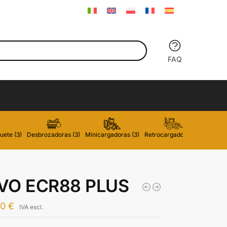
FAQ
uete (3)
Desbrozadoras (3)
Minicargadoras (3)
Retrocargadoras (3)
Carreti
VO ECR88 PLUS
00
€
IVA escl.