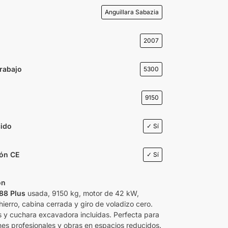
Anguillara Sabazia
2007
rabajo
5300
9150
cido
✓ Sí
ión CE
✓ Sí
ón
88 Plus
usada, 9150 kg, motor de 42 kW,
ierro, cabina cerrada y giro de voladizo cero.
 y cuchara excavadora incluidas. Perfecta para
es profesionales y obras en espacios reducidos.