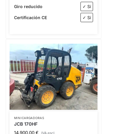
Giro reducido
✓ Sí
Certificación CE
✓ Sí
MINICARGADORAS
JCB 170HF
14.900,00
€
IVA escl.