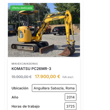
Oferta dedicada
MINIEXCAVADORAS
KOMATSU PC26MR-3
17.900,00
€
19.900,00
€
IVA escl.
Ubicación
Anguillara Sabazia, Roma
Año
2014
Horas de trabajo
3725