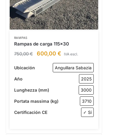
RAMPAS
Rampas de carga 115×30
600,00
€
750,00
€
IVA escl.
Ubicación
Anguillara Sabazia
Año
2025
Lunghezza (mm)
3000
Portata massima (kg)
3710
Certificación CE
✓ Sí