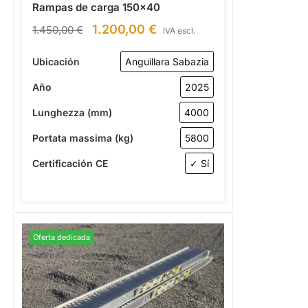
Rampas de carga 150×40
1.200,00
€
1.450,00
€
IVA escl.
Ubicación
Anguillara Sabazia
Año
2025
Lunghezza (mm)
4000
Portata massima (kg)
5800
Certificación CE
✓ Sí
Oferta dedicada