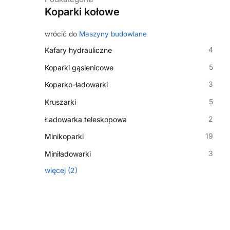
Koparki kołowe
wrócić do
Maszyny budowlane
4
Kafary hydrauliczne
5
Koparki gąsienicowe
3
Koparko-ładowarki
5
Kruszarki
2
Ładowarka teleskopowa
19
Minikoparki
3
Miniładowarki
więcej
(
2
)