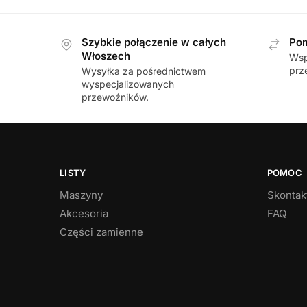
Szybkie połączenie w całych
Pom
Włoszech
Wsp
prz
Wysyłka za pośrednictwem
wyspecjalizowanych
przewoźników.
LISTY
POMOC
Maszyny
Skontakt
Akcesoria
FAQ
Części zamienne