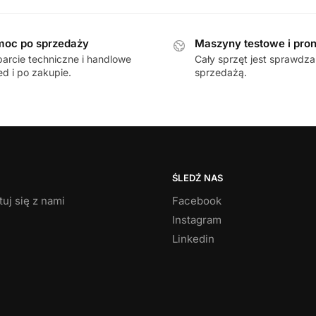
oc po sprzedaży
Maszyny testowe i pron
arcie techniczne i handlowe
Cały sprzęt jest sprawdz
ed i po zakupie.
sprzedażą.
ŚLEDŹ NAS
uj się z nami
Facebook
Instagram
Linkedin