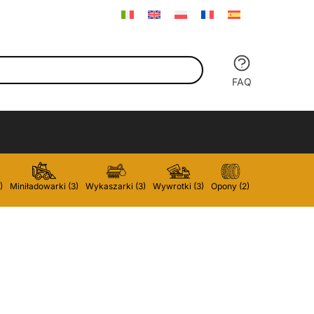
FAQ
)
Miniładowarki (3)
Wykaszarki (3)
Wywrotki (3)
Opony (2)
Szufle do zami