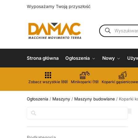
Wyposażamy Twoją przyszłość
Strona główna
Ogłoszenia
Nowy
Uży
Zobacz wszystkie (69)
Minikoparki (19)
Koparki gąsienicowe
Ogłoszenia
/
Maszyny
/
Maszyny budowlane
/
Koparki k
Szukaj
Podkategoria