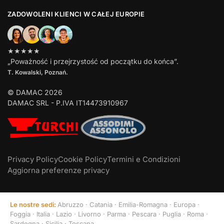
ZADOWOLENI KLIENCI W CAŁEJ EUROPIE
★★★★★
„Poważność i przejrzystość od początku do końca”.
T. Kowalski, Poznań.
© DAMAC 2026
DAMAC SRL - P.IVA IT14473910967
Privacy Policy
Cookie Policy
Termini e Condizioni
Aggiorna preferenze privacy
Le nostre sedi:
Abruzzo
·
Catania
·
Emilia-Romagna
·
Europa
·
Foggia
·
Italia
·
Lazio
·
Livorno
·
Parma
·
Pescara
·
Puglia
·
Roma
·
Sardegna
·
Sicilia
·
Toscana