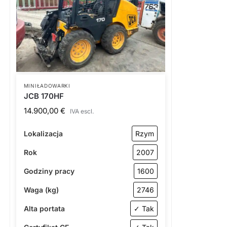
MINIŁADOWARKI
JCB 170HF
14.900,00
€
IVA escl.
Lokalizacja
Rzym
Rok
2007
Godziny pracy
1600
Waga (kg)
2746
Alta portata
✓ Tak