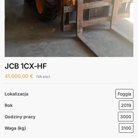
JCB 1CX-HF
41.000,00
€
IVA escl.
Lokalizacja
Foggia
Rok
2019
Godziny pracy
3000
Waga (kg)
3100