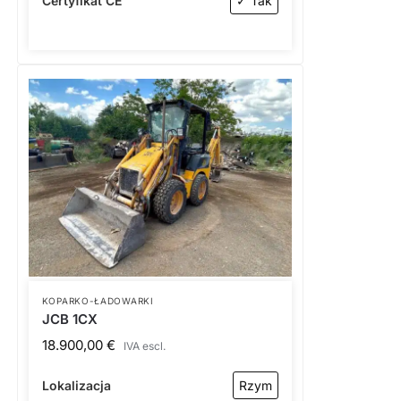
Certyfikat CE
✓ Tak
KOPARKO-ŁADOWARKI
JCB 1CX
18.900,00
€
IVA escl.
Lokalizacja
Rzym