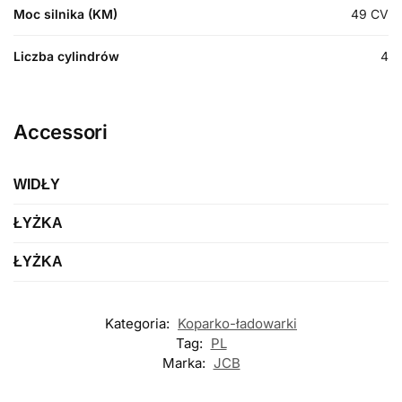
Moc silnika (KM)
49
CV
Liczba cylindrów
4
Accessori
WIDŁY
ŁYŻKA
Etykieta
Widelce
ŁYŻKA
Etykieta
Tylna łyżka do kopania
Marca
Etykieta
Kategoria:
Koparko-ładowarki
Łyżka standardowa przednia
Długość
Modello
Tag:
PL
Marka:
JCB
Długość
Typologia
koparkowa