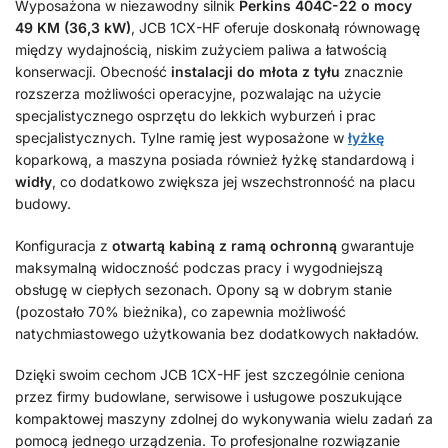
Wyposażona w niezawodny silnik
Perkins 404C-22 o mocy
49 KM (36,3 kW)
, JCB 1CX-HF oferuje doskonałą równowagę
między wydajnością, niskim zużyciem paliwa a łatwością
konserwacji. Obecność
instalacji do młota z tyłu
znacznie
rozszerza możliwości operacyjne, pozwalając na użycie
specjalistycznego osprzętu do lekkich wyburzeń i prac
specjalistycznych. Tylne ramię jest wyposażone w
łyżkę
koparkową, a maszyna posiada również łyżkę standardową i
widły
, co dodatkowo zwiększa jej wszechstronność na placu
budowy.
Konfiguracja z
otwartą kabiną z ramą ochronną
gwarantuje
maksymalną widoczność podczas pracy i wygodniejszą
obsługę w ciepłych sezonach. Opony są w dobrym stanie
(pozostało 70% bieżnika), co zapewnia możliwość
natychmiastowego użytkowania bez dodatkowych nakładów.
Dzięki swoim cechom JCB 1CX-HF jest szczególnie ceniona
przez firmy budowlane, serwisowe i usługowe poszukujące
kompaktowej maszyny zdolnej do wykonywania wielu zadań za
pomocą jednego urządzenia. To profesjonalne rozwiązanie