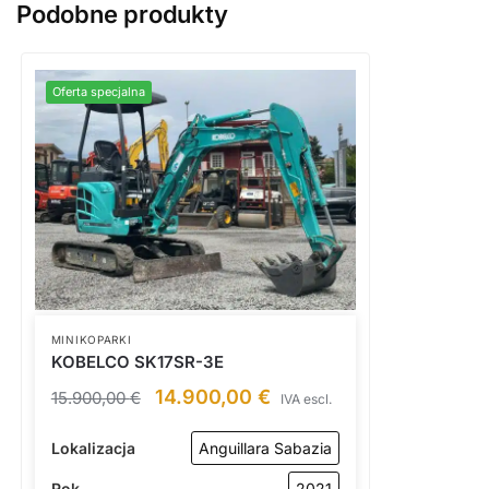
Podobne produkty
Typologia
standard
Oferta specjalna
MINIKOPARKI
KOBELCO SK17SR-3E
14.900,00
€
15.900,00
€
IVA escl.
Lokalizacja
Anguillara Sabazia
Rok
2021