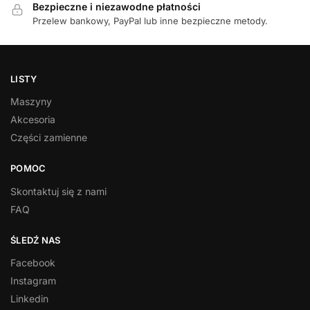
Bezpieczne i niezawodne płatności
Przelew bankowy, PayPal lub inne bezpieczne metody.
LISTY
Maszyny
Akcesoria
Części zamienne
POMOC
Skontaktuj się z nami
FAQ
ŚLEDŹ NAS
Facebook
Instagram
Linkedin