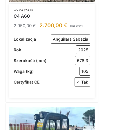
WYKASZARKI
C4 A60
2.700,00
€
2.950,00
€
IVA escl.
Lokalizacja
Anguillara Sabazia
Rok
2025
Szerokość (mm)
678.3
Waga (kg)
105
Certyfikat CE
✓ Tak