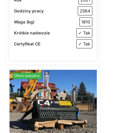
Godziny pracy
2564
Waga (kg)
1810
Krótkie nadwozie
✓ Tak
Certyfikat CE
✓ Tak
Oferta specjalna