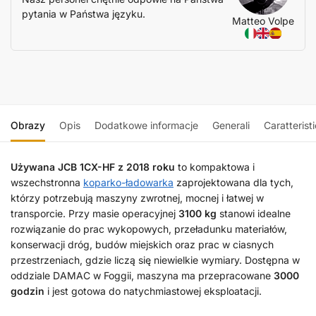
pytania w Państwa języku.
Matteo Volpe
Obrazy
Opis
Dodatkowe informacje
Generali
Caratterist
Używana JCB 1CX-HF z 2018 roku
to kompaktowa i
wszechstronna
koparko-ładowarka
zaprojektowana dla tych,
którzy potrzebują maszyny zwrotnej, mocnej i łatwej w
transporcie. Przy masie operacyjnej
3100 kg
stanowi idealne
rozwiązanie do prac wykopowych, przeładunku materiałów,
konserwacji dróg, budów miejskich oraz prac w ciasnych
przestrzeniach, gdzie liczą się niewielkie wymiary. Dostępna w
oddziale DAMAC w Foggii, maszyna ma przepracowane
3000
godzin
i jest gotowa do natychmiastowej eksploatacji.