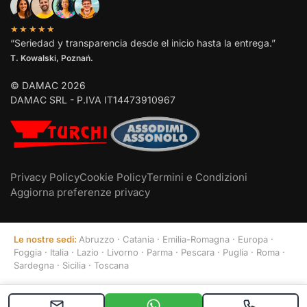
★★★★★
“Seriedad y transparencia desde el inicio hasta la entrega.”
T. Kowalski, Poznań.
© DAMAC 2026
DAMAC SRL - P.IVA IT14473910967
Privacy Policy
Cookie Policy
Termini e Condizioni
Aggiorna preferenze privacy
Le nostre sedi:
Abruzzo
·
Catania
·
Emilia-Romagna
·
Europa
·
Foggia
·
Italia
·
Lazio
·
Livorno
·
Parma
·
Pescara
·
Puglia
·
Roma
·
Sardegna
·
Sicilia
·
Toscana