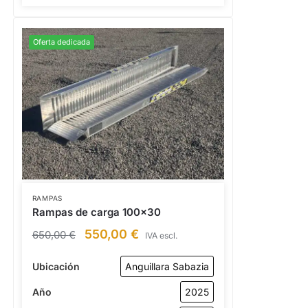
Oferta dedicada
RAMPAS
Rampas de carga 100×30
550,00
€
650,00
€
IVA escl.
Ubicación
Anguillara Sabazia
Año
2025