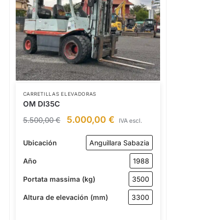
CARRETILLAS ELEVADORAS
OM DI35C
5.000,00
€
5.500,00
€
IVA escl.
Ubicación
Anguillara Sabazia
Año
1988
Portata massima (kg)
3500
Altura de elevación (mm)
3300