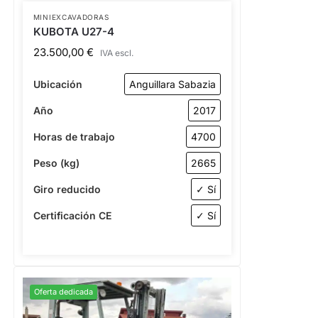
MINIEXCAVADORAS
KUBOTA U27-4
23.500,00
€
IVA escl.
Ubicación
Anguillara Sabazia
Año
2017
Horas de trabajo
4700
Peso (kg)
2665
Giro reducido
✓ Sí
Certificación CE
✓ Sí
Oferta dedicada