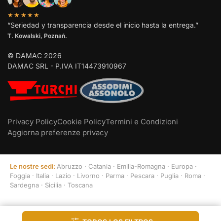
★★★★★
“Seriedad y transparencia desde el inicio hasta la entrega.”
T. Kowalski, Poznań.
© DAMAC 2026
DAMAC SRL - P.IVA IT14473910967
Privacy Policy
Cookie Policy
Termini e Condizioni
Aggiorna preferenze privacy
Le nostre sedi:
Abruzzo
·
Catania
·
Emilia-Romagna
·
Europa
·
Foggia
·
Italia
·
Lazio
·
Livorno
·
Parma
·
Pescara
·
Puglia
·
Roma
·
Sardegna
·
Sicilia
·
Toscana