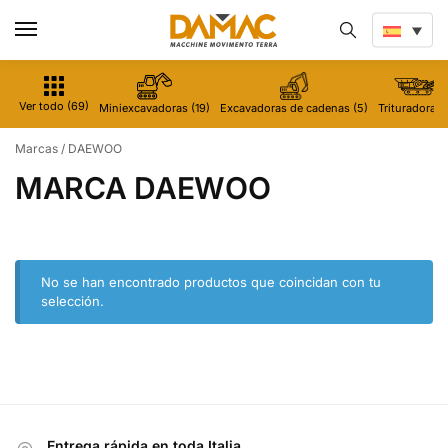
Ver todo (69)
Miniexcavadoras (19)
Excavadoras de cadenas (5)
Trituradoras 
Marcas
/
DAEWOO
MARCA DAEWOO
No se han encontrado productos que coincidan con tu
selección.
Entrega rápida en toda Italia