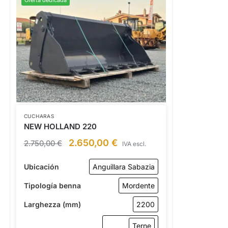
Oferta dedicada
CUCHARAS
NEW HOLLAND 220
2.650,00
€
2.750,00
€
IVA escl.
Ubicación
Anguillara Sabazia
Tipología benna
Mordente
Larghezza (mm)
2200
Terne