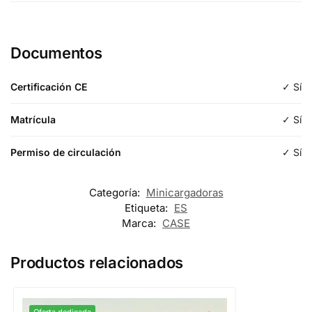
Etiqueta
Cuchara estándar
Documentos
Longitud
Certificación CE
✓ Sí
Tipología
Estándar
Matrícula
✓ Sí
Permiso de circulación
✓ Sí
Categoría:
Minicargadoras
Etiqueta:
ES
Marca:
CASE
Productos relacionados