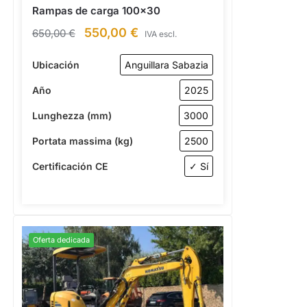
Rampas de carga 100×30
550,00
€
650,00
€
IVA escl.
Ubicación
Anguillara Sabazia
Año
2025
Lunghezza (mm)
3000
Portata massima (kg)
2500
Certificación CE
✓ Sí
Oferta dedicada