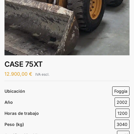
CASE 75XT
12.900,00
€
IVA escl.
Ubicación
Foggia
Año
2002
Horas de trabajo
1200
Peso (kg)
3040