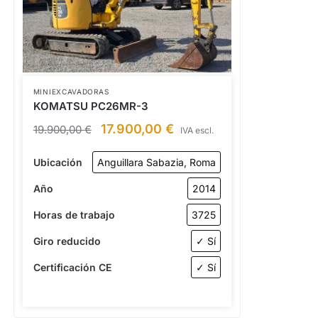
MINIEXCAVADORAS
KOMATSU PC26MR-3
17.900,00
€
19.900,00
€
IVA escl.
Ubicación
Anguillara Sabazia, Roma
Año
2014
Horas de trabajo
3725
Giro reducido
✓ Sí
Certificación CE
✓ Sí